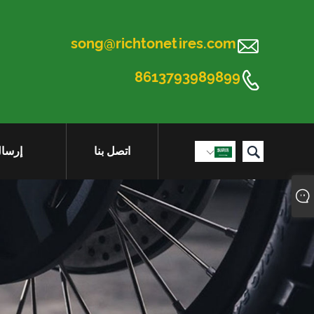

song@richtonetires.com

8613793989899

اتصل بنا
إرسال
