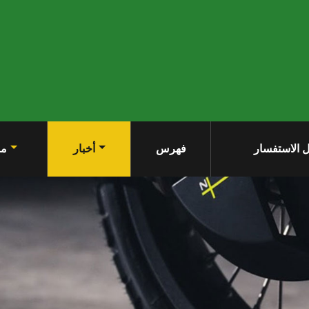
 الاستفسار
فهرس
أخبار
من