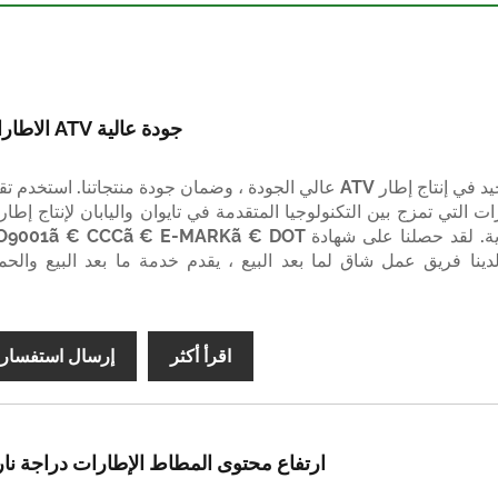
جودة عالية ATV الاطارات
لدينا عملية توحيد في إنتاج إطار ATV عالي الجودة ، وضمان جودة منتجاتنا. استخدم 
ت التي تمزج بين التكنولوجيا المتقدمة في تايوان واليابان لإنتاج إطار
الدراجات النارية. لقد حصلنا على شهادة 001ã € CCCã € E-MARKã € DOT
دينا فريق عمل شاق لما بعد البيع ، يقدم خدمة ما بعد البيع والحما
اقرأ أكثر
إرسال استفسار
ارتفاع محتوى المطاط الإطارات دراجة نار