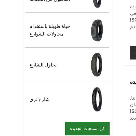
دة
في
شهادة ISO9001ã €
حياة طويلة باستخدام
قدم
محاولات الشوارع
يحاول الشارع
دة
ا.
شارع تري
ان
ISO900-
بعد
كل المنتجات الجديدة