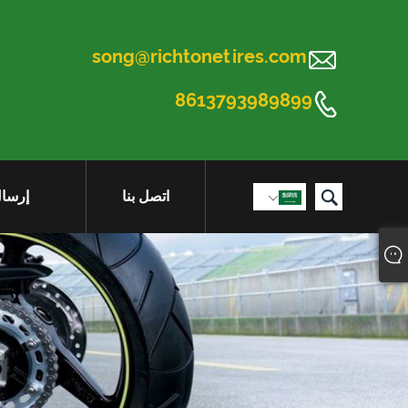

song@richtonetires.com

8613793989899

اتصل بنا
إرسال
