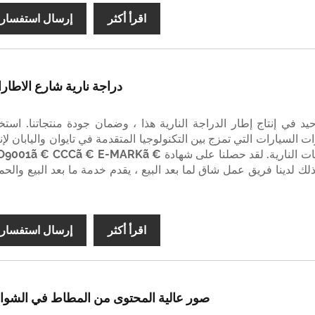
اقرأ أكثر
إرسال استفسار
دراجة نارية شارع الاطار
حيد في إنتاج إطار الدراجة النارية هذا ، وضمان جودة منتجاتنا. استخ
ت السيارات التي تمزج بين التكنولوجيا المتقدمة في تايوان واليابان لإن
إطارات الدراجات النارية. لقد حصلنا على شهادة 9001ã € CCCã € E-MARKã
ى ذلك لدينا فريق عمل شاق لما بعد البيع ، يقدم خدمة ما بعد البيع والحم
اقرأ أكثر
إرسال استفسار
صور عالية المحتوى من المطاط في الشوا