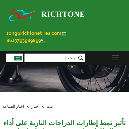
song@richtonetires.com

8613793989899


تبديل رؤية القائمة الرئيسية

بيت
>
أخبار
>
اخبار الصناعة
تأثير نمط إطارات الدراجات النارية على أداء