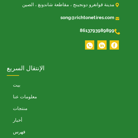

مدينة قوانغرو دونجينج ، مقاطعة شاندونغ ، الصين

song@richtonetires.com

8613793989899
الإنتقال السريع
بيت
معلومات عنا
منتجات
أخبار
فهرس