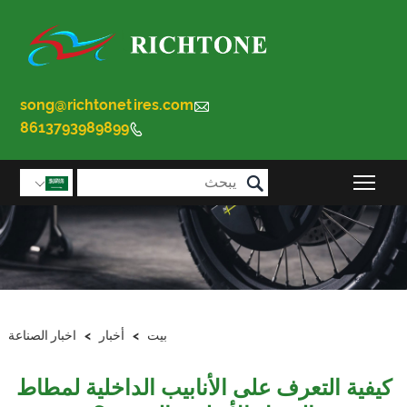
song@richtonetires.com

8613793989899


تبديل رؤية القائمة الرئيسية

بيت
>
أخبار
>
اخبار الصناعة
كيفية التعرف على الأنابيب الداخلية لمطاط